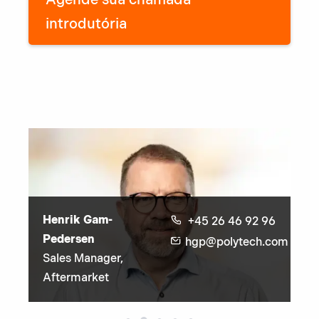
introdutória
Henrik Gam-
+45 26 46 92 96
Th
Pedersen
 50
hgp@polytech.com
Af
Sales Manager,
h.com
Ma
Aftermarket